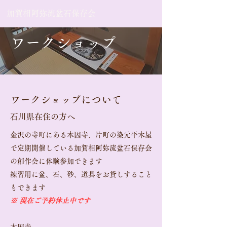
加賀相阿弥流盆石保存会
​ワークショップ
ワークショップについて
石川県在住の方へ
金
沢の寺町にある本因寺、片町の染元平木屋
で定期開催している加賀相阿弥流盆石保存会
の創作会に体験参加できます
​練習用に盆、石、砂、道具をお貸しすること
もできます
※ 現在ご予約休止中です