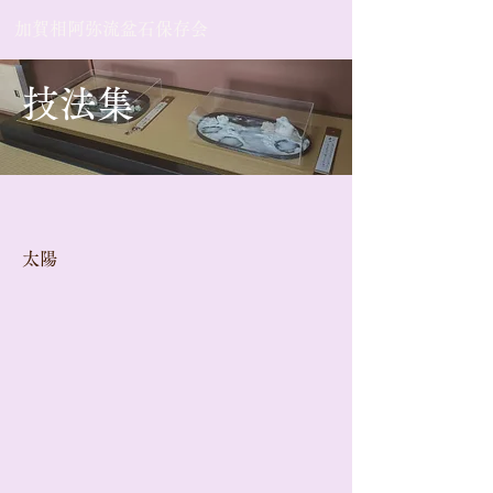
加賀相阿弥流盆石保存会
技法集
​太陽